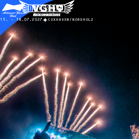
15. – 18.07.2027
CUXHAVEN/NORDHOLZ