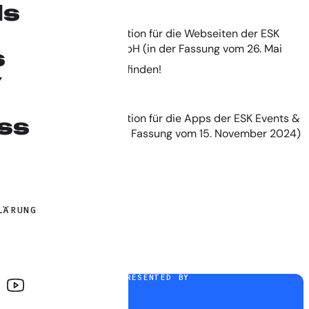
ls
Die Datenschutzinformation für die Webseiten der ESK
Events & Promotion GmbH (in der Fassung vom 26. Mai
s
2026) ist
zu finden!
HIER
y
Die Datenschutzinformation für die Apps der ESK Events &
ss
Promotion GmbH (in der Fassung vom 15. November 2024)
ist
zu finden!
HIER
LÄRUNG
PRESENTED BY