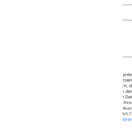
DEINE NACHRICHT
Hiermit willige ich – je
der Nutzung des Kontaktfo
andernfalls erkläre ich,
gegeben. Wir weisen dar
personenbezogenen Daten
Rechte in Bezug auf Ihr
Löschung, Einschränkung
Aufsichtsbehörde (Art.7.
datenschutz@deichbra