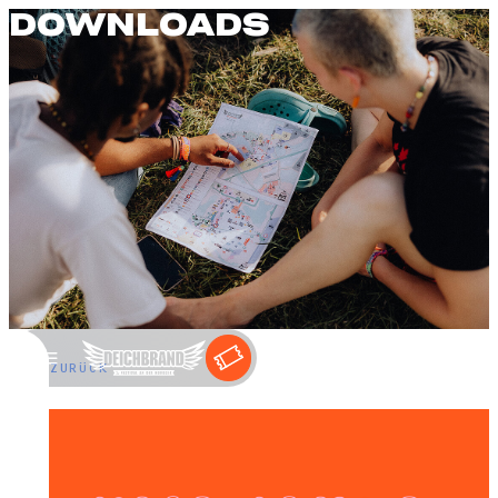
DOWNLOADS
←
ZURÜCK