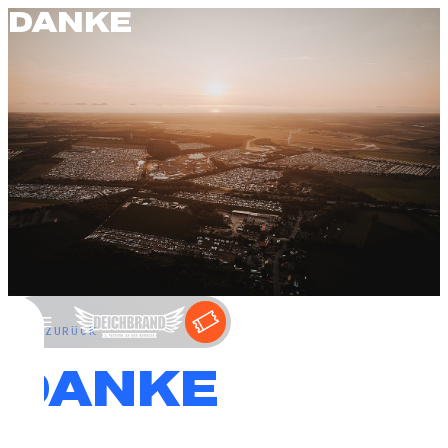
DANKE
←
ZURÜCK
DANKE