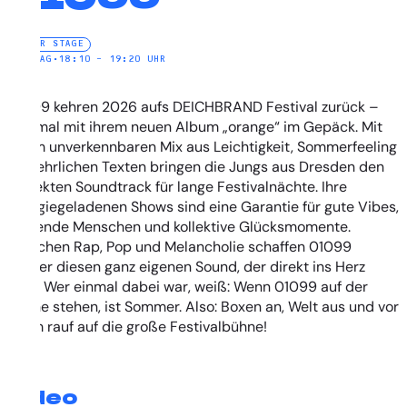
WATER STAGE
SONNTAG
•
18:10 – 19:20 UHR
01099 kehren 2026 aufs DEICHBRAND Festival zurück –
diesmal mit ihrem neuen Album „orange“ im Gepäck. Mit
ihrem unverkennbaren Mix aus Leichtigkeit, Sommerfeeling
und ehrlichen Texten bringen die Jungs aus Dresden den
perfekten Soundtrack für lange Festivalnächte. Ihre
energiegeladenen Shows sind eine Garantie für gute Vibes,
tanzende Menschen und kollektive Glücksmomente.
Zwischen Rap, Pop und Melancholie schaffen 01099
wieder diesen ganz eigenen Sound, der direkt ins Herz
geht. Wer einmal dabei war, weiß: Wenn 01099 auf der
Bühne stehen, ist Sommer. Also: Boxen an, Welt aus und vor
allem rauf auf die große Festivalbühne!
Video