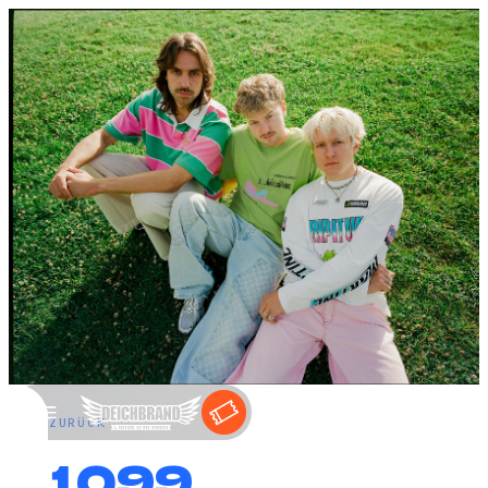
←
ZURÜCK
01099