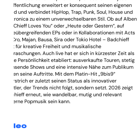
Veröffentlichung erweitert er konsequent seinen eigenen
Sound und verbindet HipHop, Trap, Punk, Soul, House und
Electronica zu einem unverwechselbaren Stil. Ob auf Alben
wie „Chieff Loves You“ oder „Heute oder Gestern“, auf
genreübergreifenden EPs oder in Kollaborationen mit Acts
wie Cro, Majan, Bausa, Sira oder Tokio Hotel – Badchieff
steht für kreative Freiheit und musikalische
Überraschungen. Auch live hat er sich in kürzester Zeit als
starke Persönlichkeit etabliert: ausverkaufte Touren, stetig
wachsende Shows und eine intensive Nähe zum Publikum
prägen seine Auftritte. Mit dem Platin-Hit „9bis9“
unterstrich er zuletzt seinen Status als innovativer
Künstler, der Trends nicht folgt, sondern setzt. 2026 zeigt
Badchieff erneut, wie wandelbar, mutig und relevant
moderne Popmusik sein kann.
Video