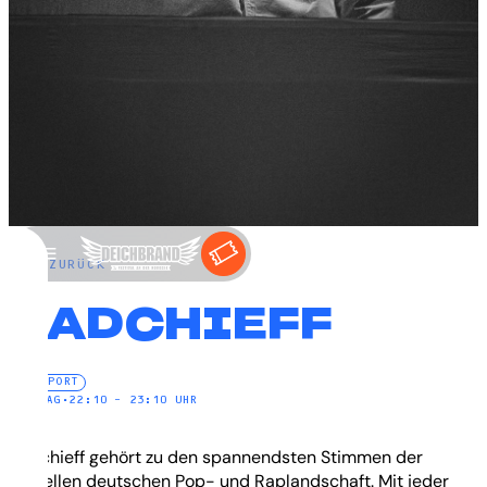
←
ZURÜCK
BADCHIEFF
NEW PORT
FREITAG
•
22:10 – 23:10 UHR
Badchieff gehört zu den spannendsten Stimmen der
aktuellen deutschen Pop- und Raplandschaft. Mit jeder