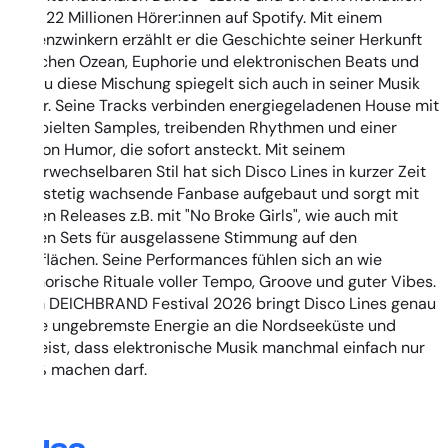
über 22 Millionen Hörer:innen auf Spotify. Mit einem
Augenzwinkern erzählt er die Geschichte seiner Herkunft
zwischen Ozean, Euphorie und elektronischen Beats und
genau diese Mischung spiegelt sich auch in seiner Musik
wider. Seine Tracks verbinden energiegeladenen House mit
verspielten Samples, treibenden Rhythmen und einer
Portion Humor, die sofort ansteckt. Mit seinem
unverwechselbaren Stil hat sich Disco Lines in kurzer Zeit
eine stetig wachsende Fanbase aufgebaut und sorgt mit
seinen Releases z.B. mit "No Broke Girls", wie auch mit
seinen Sets für ausgelassene Stimmung auf den
Tanzflächen. Seine Performances fühlen sich an wie
euphorische Rituale voller Tempo, Groove und guter Vibes.
Beim DEICHBRAND Festival 2026 bringt Disco Lines genau
diese ungebremste Energie an die Nordseeküste und
beweist, dass elektronische Musik manchmal einfach nur
Spaß machen darf.