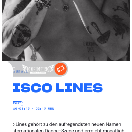
←
ZURÜCK
DISCO LINES
NEW PORT
SAMSTAG
•
01:15 – 02:15 UHR
Disco Lines gehört zu den aufregendsten neuen Namen
der internationalen Dance-Szene und erreicht monatlich