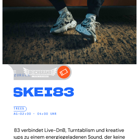
←
ZURÜCK
ESKEI83
ELECTREES
SONNTAG
•
02:00 – 04:00 UHR
Eskei83 verbindet Live-DnB, Turntablism und kreative
Mashups zu einem energiegeladenen Sound, der keine