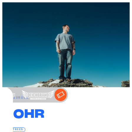
←
ZURÜCK
NOHR
ELECTREES