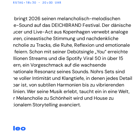
DONNERSTAG
•
18:30 – 20:00 UHR
Nohr bringt 2026 seinen melancholisch-melodischen
House-Sound auf das DEICHBRAND Festival. Der dänische
Producer und Live-Act aus Kopenhagen verwebt analoge
Texturen, cineastische Stimmung und nachdenkliche
Melancholie zu Tracks, die Ruhe, Reflexion und emotionale
Tiefe feiern. Schon mit seiner Debütsingle „You“ erreichte
er Millionen Streams und die Spotify Viral 50 in über 15
Ländern, ein Vorgeschmack auf die wachsende
internationale Resonanz seines Sounds. Nohrs Sets sind
Räume voller Intimität und Klangtiefe, in denen jedes Detail
spürbar ist, von subtilen Harmonien bis zu vibrierenden
Basslinien. Wer seine Musik erlebt, taucht ein in eine Welt,
in der Melancholie zu Schönheit wird und House zu
emotionalem Storytelling avanciert.
Video