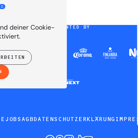
e
und deiner Cookie-
PRESENTED BY
tiviert.
ARBEITEN
N
SE
JOBS
AGB
DATENSCHUTZERKLÄRUNG
IMPRE