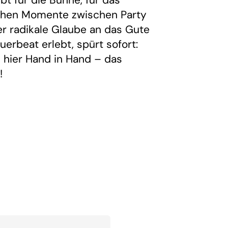
bt für die Bühne, für das
ichen Momente zwischen Party
er radikale Glaube an das Gute
erbeat erlebt, spürt sofort:
 hier Hand in Hand – das
!