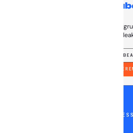
YouTub
Dieser Medieninhalt ist aufgr
Einstellungen deak
EINSTELLUNGEN BE
AKZEPTIERE
PARTNERSHIPS
PRES