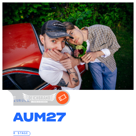
←
ZURÜCK
RAUM27
WATER STAGE