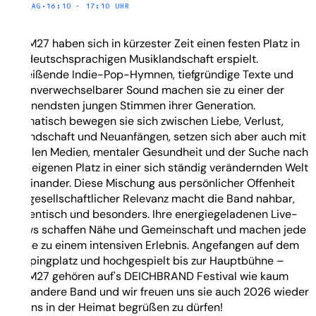
SAMSTAG
•
16:10 – 17:10 UHR
RAUM27 haben sich in kürzester Zeit einen festen Platz in
der deutschsprachigen Musiklandschaft erspielt.
Mitreißende Indie-Pop-Hymnen, tiefgründige Texte und
ein unverwechselbarer Sound machen sie zu einer der
spannendsten jungen Stimmen ihrer Generation.
Thematisch bewegen sie sich zwischen Liebe, Verlust,
Freundschaft und Neuanfängen, setzen sich aber auch mit
sozialen Medien, mentaler Gesundheit und der Suche nach
dem eigenen Platz in einer sich ständig verändernden Welt
auseinander. Diese Mischung aus persönlicher Offenheit
und gesellschaftlicher Relevanz macht die Band nahbar,
authentisch und besonders. Ihre energiegeladenen Live-
Shows schaffen Nähe und Gemeinschaft und machen jede
Bühne zu einem intensiven Erlebnis. Angefangen auf dem
Campingplatz und hochgespielt bis zur Hauptbühne –
RAUM27 gehören auf's DEICHBRAND Festival wie kaum
eine andere Band und wir freuen uns sie auch 2026 wieder
bei uns in der Heimat begrüßen zu dürfen!