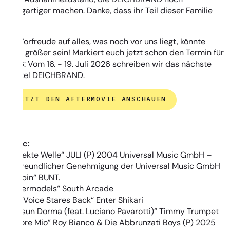
einzigartiger machen. Danke, dass ihr Teil dieser Familie
seid!
Die Vorfreude auf alles, was noch vor uns liegt, könnte
nicht größer sein! Markiert euch jetzt schon den Termin für
2026: Vom 16. - 19. Juli 2026 schreiben wir das nächste
Kapitel DEICHBRAND.
JETZT DEN AFTERMOVIE ANSCHAUEN
Music:
„Perfekte Welle“ JULI (P) 2004 Universal Music GmbH –
mit freundlicher Genehmigung der Universal Music GmbH
„Trippin“ BUNT.
„Supermodels“ South Arcade
„The Voice Stares Back“ Enter Shikari
„Nessun Dorma (feat. Luciano Pavarotti)“ Timmy Trumpet
„Amore Mio” Roy Bianco & Die Abbrunzati Boys (P) 2025