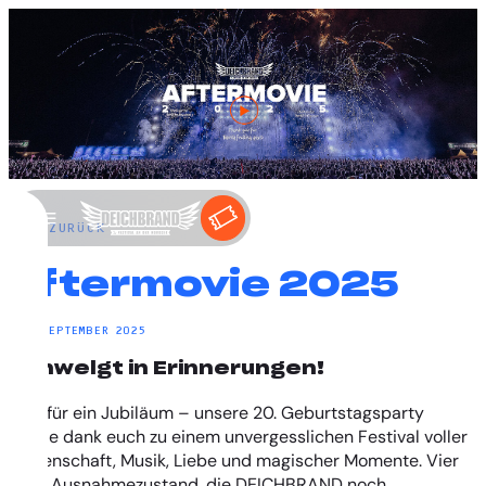
←
ZURÜCK
Aftermovie 2025
17. SEPTEMBER 2025
Schwelgt in Erinnerungen!
Was für ein Jubiläum – unsere 20. Geburtstagsparty
wurde dank euch zu einem unvergesslichen Festival voller
Leidenschaft, Musik, Liebe und magischer Momente. Vier
Tage Ausnahmezustand, die DEICHBRAND noch