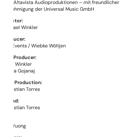
Villa Altavista Audioproduktionen – mit freundlicher
Genehmigung der Universal Music GmbH
Director:
Michael Winkler
Producer:
ESK Events / Wiebke Wöltjen
Line Producer:
Flora Winkler
Ardita Gojanaj
Post Production:
Sebastian Torres
Sound:
Sebastian Torres
VFX:
Leo Vuong