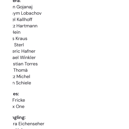
Camera:
Driton Gojanaj
Maksym Lobachov
Daniel Kallhoff
Moritz Hartmann
Jan Hein
Lukas Kraus
Kathi Sterl
Frederic Hafner
Michael Winkler
Sebastian Torres
Felix Thomä
Moritz Michel
Julian Schiele
Drones:
Lars Fricke
Airpix One
Wrangling:
Sandra Eichenseher