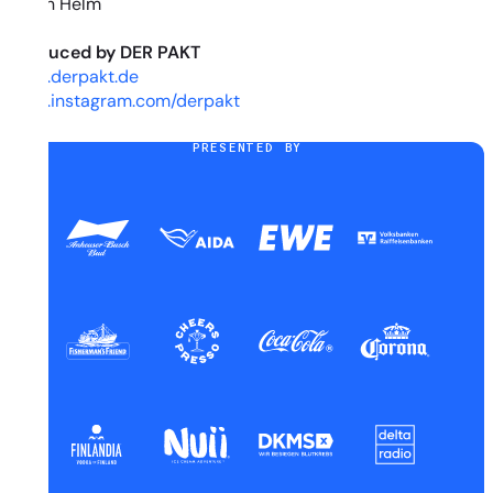
Robin Helm
produced by DER PAKT
www.derpakt.de
www.instagram.com/derpakt
PRESENTED BY