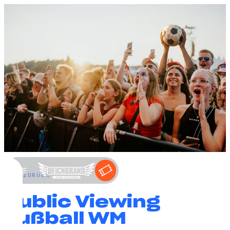
←
ZURÜCK
Public Viewing
Fußball WM