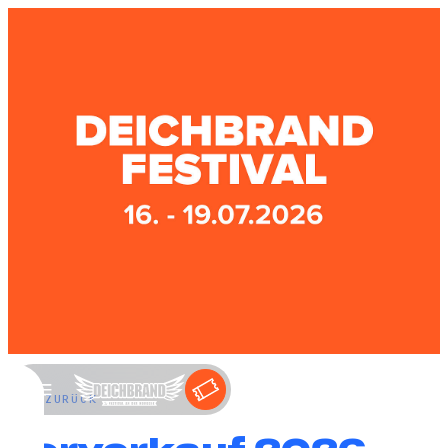
←
ZURÜCK