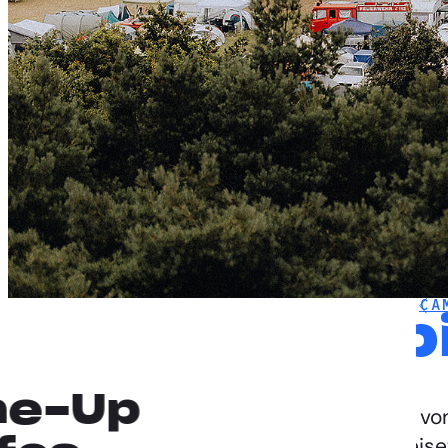
DEICHBRAND
INFOS
FESTIVALINFOS
CA
Campi
ne-Up
Die Camp Area hat von
Gäste mit Frühanreis