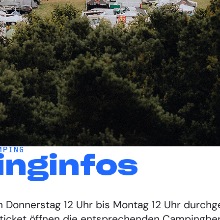
MPING
nginfos
 Donnerstag 12 Uhr bis Montag 12 Uhr durchg
eticket öffnen die entsprechenden Campingbe