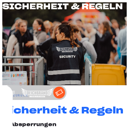
SICHERHEIT &
REGELN
←
ZURÜCK
Sicherheit & Regeln
Absperrungen