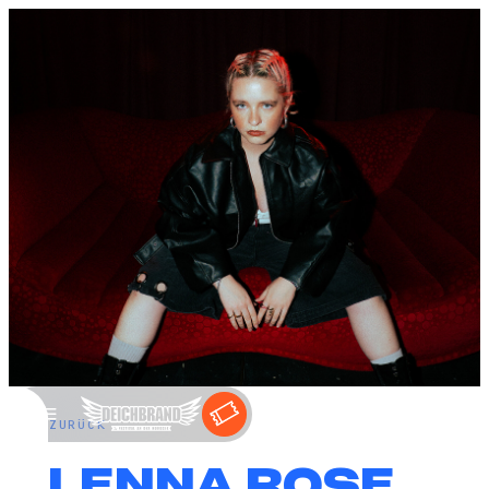
←
ZURÜCK
ALENNA ROSE