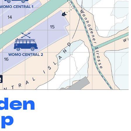
nden
ap