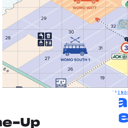
DEICHBRAND
NEWS
ÜBERALL ZURECHTFIND
Übera
mit d
ne-Up