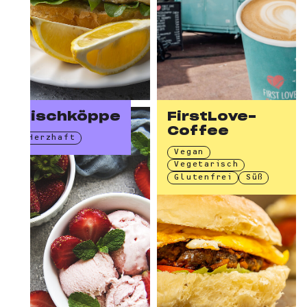
Fischköppe
FirstLove­
Coffee
Herzhaft
Vegan
Vegetarisch
Glutenfrei
Süß