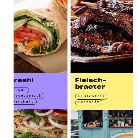
Fresh!
Fleisch­
braeter
Vegan
Vegetarisch
Glutenfrei
Herzhaft
Herzhaft