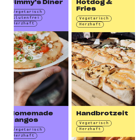
Jimmy's Diner
Hotdog &
Fries
Vegetarisch
Glutenfrei
Vegetarisch
Herzhaft
Herzhaft
Homemade
Handbrotzeit
Langos
Vegetarisch
Herzhaft
Vegetarisch
Herzhaft