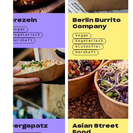
Brezeln
Berlin Burrito
Company
Vegan
Vegetarisch
Vegan
Herzhaft
Vegetarisch
Glutenfrei
Herzhaft
Bergspatz
Asian Street
Food