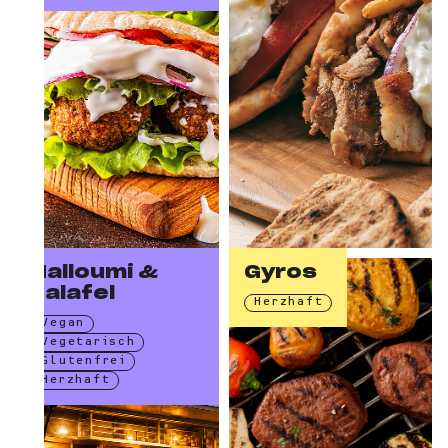
Halloumi &
Gyros
Falafel
Herzhaft
Vegan
Vegetarisch
Glutenfrei
Herzhaft