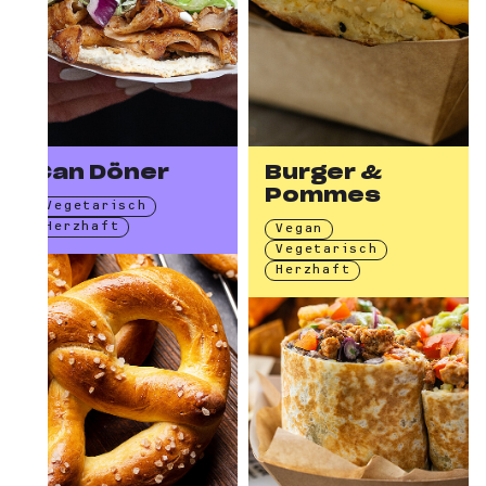
Can Döner
Burger &
Pommes
Vegetarisch
Herzhaft
Vegan
Vegetarisch
Herzhaft