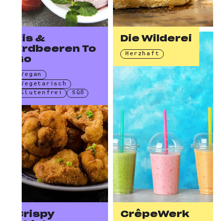
Eis &
Die Wilderei
Erdbeeren To
Herzhaft
Go
Vegan
Vegetarisch
Glutenfrei
Süß
Crispy
CrêpeWerk