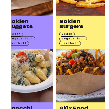
Golden
Golden
Nuggets
Burgers
Vegan
Vegan
Vegetarisch
Vegetarisch
Herzhaft
Herzhaft
Gnocchi
Glüx Food