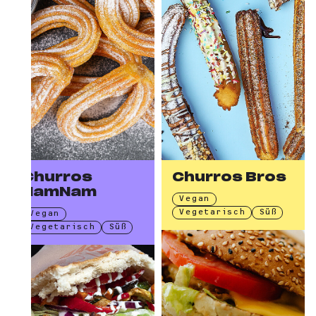
Churros
Churros Bros
NamNam
Vegan
Vegetarisch
Süß
Vegan
Vegetarisch
Süß