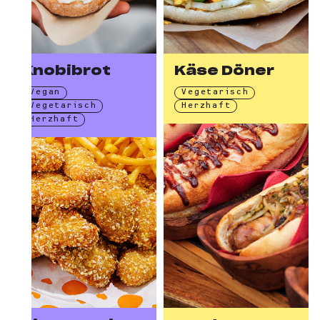
Knobibrot
Käse Döner
Vegan
Vegetarisch
Vegetarisch
Herzhaft
Herzhaft