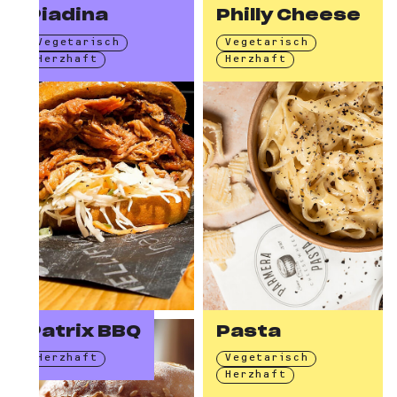
Piadina
Philly Cheese
Vegetarisch
Vegetarisch
Herzhaft
Herzhaft
Patrix BBQ
Pasta
Herzhaft
Vegetarisch
Herzhaft