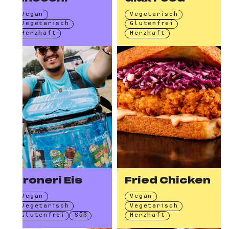
Vegan
Vegetarisch
Vegetarisch
Glutenfrei
Herzhaft
Herzhaft
Froneri Eis
Fried Chicken
Vegan
Vegan
Vegetarisch
Vegetarisch
Glutenfrei
Süß
Herzhaft