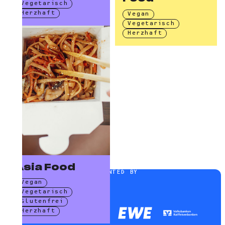
Vegetarisch
Herzhaft
Vegan
Vegetarisch
Herzhaft
Asia Food
PRESENTED BY
Vegan
Vegetarisch
Glutenfrei
Herzhaft