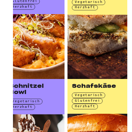
Glutenfrei
Vegetarisch
Herzhaft
Herzhaft
Schnitzel
Schafskäse
Bowl
Vegetarisch
Glutenfrei
Vegetarisch
Herzhaft
Herzhaft