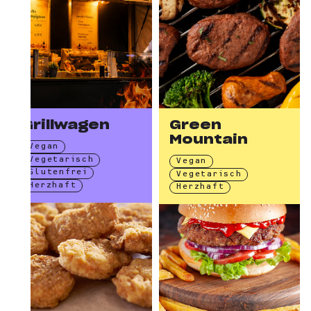
Grillwagen
Green
Mountain
Vegan
Vegetarisch
Vegan
Glutenfrei
Vegetarisch
Herzhaft
Herzhaft