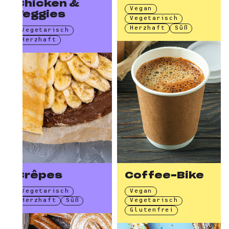
Chicken &
Vegan
Veggies
Vegetarisch
Herzhaft
Süß
Vegetarisch
Herzhaft
Crêpes
Coffee-Bike
Vegetarisch
Vegan
Herzhaft
Süß
Vegetarisch
Glutenfrei