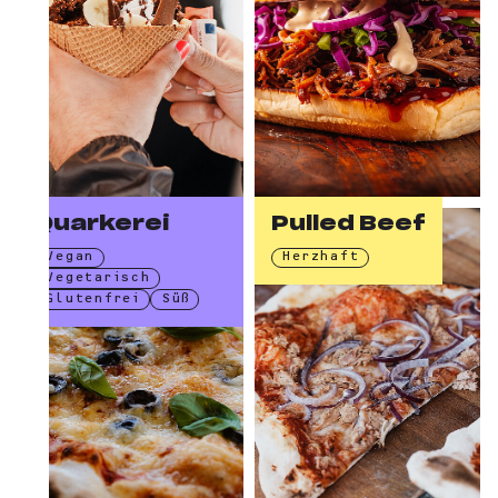
Quarkerei
Pulled Beef
Vegan
Herzhaft
Vegetarisch
Glutenfrei
Süß