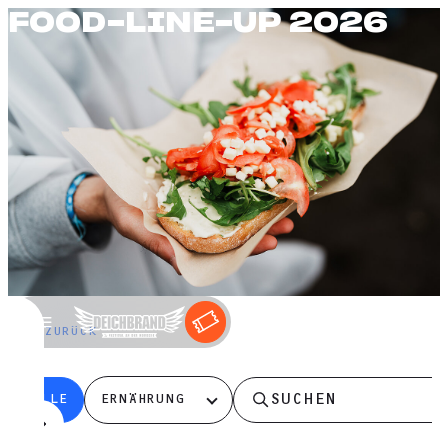
FOOD-LINE-UP 2026
←
ZURÜCK
ALLE
ERNÄHRUNG
0