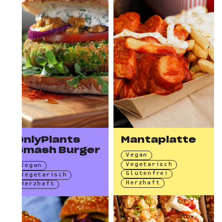
OnlyPlants
Mantaplatte
Smash Burger
Vegan
Vegetarisch
Vegan
Glutenfrei
Vegetarisch
Herzhaft
Herzhaft