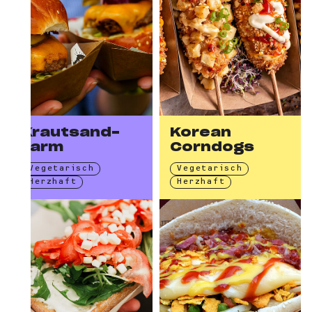
Krauts­and­
Korean
farm
Corndogs
Vegetarisch
Vegetarisch
Herzhaft
Herzhaft